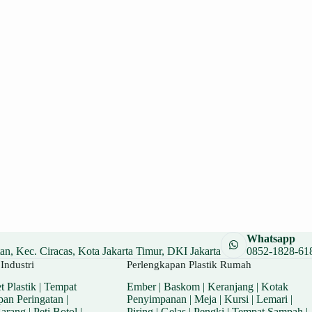
Whatsapp
n, Kec. Ciracas, Kota Jakarta Timur, DKI Jakarta
0852-1828-61
Industri
Perlengkapan Plastik Rumah
t Plastik
|
Tempat
Ember
|
Baskom
|
Keranjang
|
Kotak
pan Peringatan
|
Penyimpanan
|
Meja
|
Kursi
|
Lemari
|
Barang
|
Peti Botol
|
Piring
|
Gelas
|
Pengki
|
Tempat Sampah
|