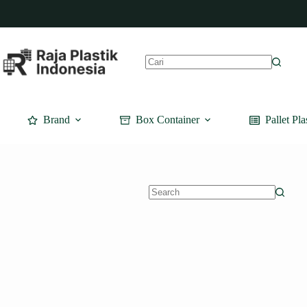
Skip
to
content
No
results
Brand
Box Container
Pallet Pla
No
results