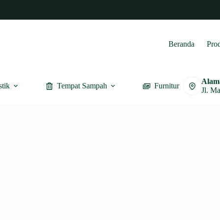
Beranda
Pro
Alam
stik
Tempat Sampah
Furnitur
Jl. M