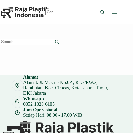
Skip
to
content
No
results
No
results
Alamat
Alamat: Jl. Mastrip No.9A, RT.7/RW.3,
Rambutan, Kec. Ciracas, Kota Jakarta Timur,
DKI Jakarta
Whatsapp
0852-1828-6185
Jam Operasional
Setiap Hari, 08.00 - 17.00 WIB