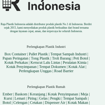
Raja Plastik Indonesia adalah distributor produk plastik No.1 di Indonesia. Berdiri
sejak 2015, kami menyediakan produk plastik berkualitas dari brand ternama
dengan layanan cepat, aman, dan terpercaya ke seluruh Indonesia.
Perlengkapan Plastik Industri
Box Container
|
Pallet Plastik
|
Tempat Sampah Industri
|
Papan Peringatan
|
Tong Plastik
|
Troli Barang
|
Peti Botol
|
Kotak Perkakas
|
Kerucut Lalu Lintas
|
Peralatan Kimia
|
Kotak Penyimpanan
|
Tempat Dokumen
|
Kotak Alat
|
Perlengkapan Unggas
|
Road Barrier
Perlengkapan Plastik Rumah
Ember
|
Baskom
|
Keranjang
|
Kotak Penyimpanan
|
Meja
|
Kursi
|
Lemari
|
Piring
|
Gelas
|
Pengki
|
Tempat Sampah
|
Botol
|
Celengan
|
Cetakan
|
Dispenser Air
|
Kotak Makan
|