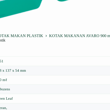
OTAK MAKAN PLASTIK
KOTAK MAKANAN AVARO 900 ml 7551
tik
51
8 x 137 x 54 mm
0 mℓ
Dozens
een Leaf
eran,