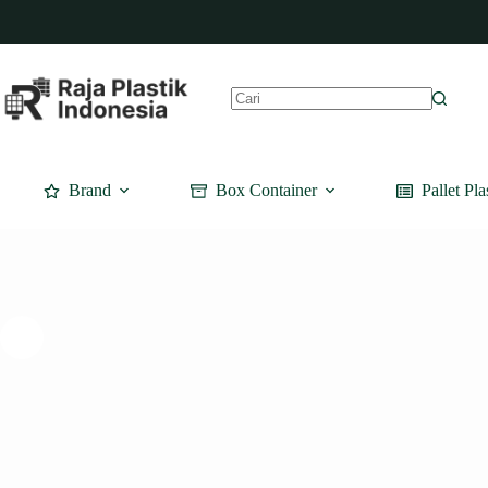
Skip
to
content
No
results
Brand
Box Container
Pallet Pla