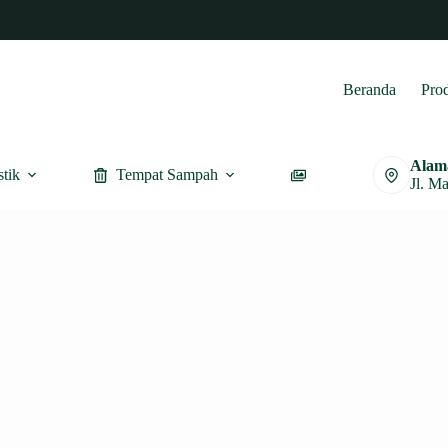
Beranda
Pro
Alam
stik
Tempat Sampah
Furnitur
Jl. M