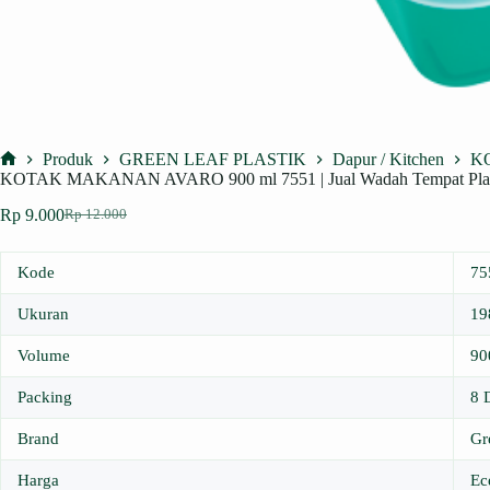
Produk
GREEN LEAF PLASTIK
Dapur / Kitchen
K
Home
KOTAK MAKANAN AVARO 900 ml 7551 | Jual Wadah Tempat Plas
Rp
9.000
Rp
12.000
Harga
Harga
aslinya
saat
adalah:
ini
Kode
75
Rp 12.000.
adalah:
Rp 9.000.
Ukuran
19
Volume
90
Packing
8 
Brand
Gr
Harga
Ec