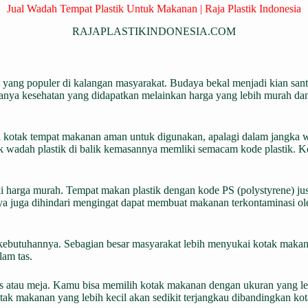
Jual Wadah Tempat Plastik Untuk Makanan | Raja Plastik Indonesia
RAJAPLASTIKINDONESIA.COM
t yang populer di kalangan masyarakat. Budaya bekal menjadi kian sa
hanya kesehatan yang didapatkan melainkan harga yang lebih murah dan
mua kotak tempat makanan aman untuk digunakan, apalagi dalam jangka
yak wadah plastik di balik kemasannya memliki semacam kode plastik. K
arga murah. Tempat makan plastik dengan kode PS (polystyrene) justru
knya juga dihindari mengingat dapat membuat makanan terkontaminasi o
i kebutuhannya. Sebagian besar masyarakat lebih menyukai kotak mak
lam tas.
 atau meja. Kamu bisa memilih kotak makanan dengan ukuran yang leb
ak makanan yang lebih kecil akan sedikit terjangkau dibandingkan ko