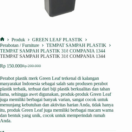
Produk
GREEN LEAF PLASTIK
Home
Perabotan / Furniture
TEMPAT SAMPAH PLASTIK
TEMPAT SAMPAH PLASTIK 31ℓ COMPANIA 1344
TEMPAT SAMPAH PLASTIK 31ℓ COMPANIA 1344
Rp
150.000
Rp
200.000
Harga
Harga
aslinya
saat
Perabot plastik merk Green Leaf terkenal di kalangan
adalah:
ini
masyarakat Indonesia sebagai salah satu produsen perabot
Rp 200.000.
adalah:
plastik terbaik, terbuat dari biji plastik berkualitas dan tahan
Rp 150.000.
lama, sehingga awet digunakan, produk-produk Green Leaf
juga memiliki berbagai banyak varian, sangat cocok untuk
menunjang kebutuhan dan aktivitas harian Anda, tidak hanya
itu, produk Green Leaf juga memiliki berbagai macam warna
dan bentuk yang unik, cocok untuk memperindah rumah
Anda.