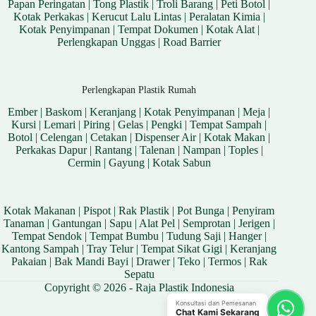
Papan Peringatan
|
Tong Plastik
|
Troli Barang
|
Peti Botol
|
Kotak Perkakas
|
Kerucut Lalu Lintas
|
Peralatan Kimia
|
Kotak Penyimpanan
|
Tempat Dokumen
|
Kotak Alat
|
Perlengkapan Unggas
|
Road Barrier
Perlengkapan Plastik Rumah
Ember
|
Baskom
|
Keranjang
|
Kotak Penyimpanan
|
Meja
|
Kursi
|
Lemari
|
Piring
|
Gelas
|
Pengki
|
Tempat Sampah
|
Botol
|
Celengan
|
Cetakan
|
Dispenser Air
|
Kotak Makan
|
Perkakas Dapur
|
Rantang
|
Talenan
|
Nampan
|
Toples
|
Cermin
|
Gayung
|
Kotak Sabun
Kotak Makanan
|
Pispot
|
Rak Plastik
|
Pot Bunga
|
Penyiram
Tanaman
|
Gantungan
|
Sapu
|
Alat Pel
|
Semprotan
|
Jerigen
|
Tempat Sendok
|
Tempat Bumbu
|
Tudung Saji
|
Hanger
|
Kantong Sampah
|
Tray Telur
|
Tempat Sikat Gigi
|
Keranjang
Pakaian
|
Bak Mandi Bayi
|
Drawer
|
Teko
|
Termos
|
Rak
Sepatu
Copyright © 2026 - Raja Plastik Indonesia
Konsultasi dan Pemesanan
Chat Kami Sekarang