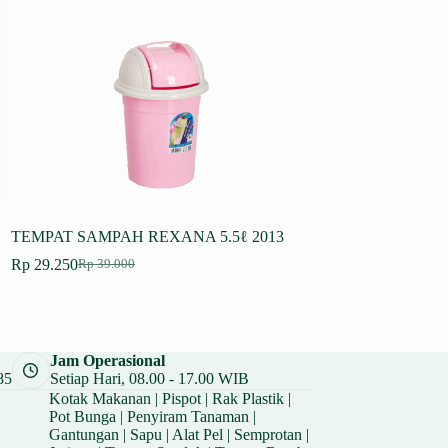
TEMPAT SAMPAH REXANA 5.5ℓ 2013
TEMPAT SAMPAH I
Rp
29.250
Rp
108.000
Rp
39.000
Rp
144.00
Harga
Harga
Harga
Harga
aslinya
saat
aslinya
saat
adalah:
ini
adalah:
ini
Rp 39.000.
adalah:
Rp 144.00
adalah:
Rp 29.250.
Rp 108.00
Jam Operasional
85
Setiap Hari, 08.00 - 17.00 WIB
Kotak Makanan
|
Pispot
|
Rak Plastik
|
Pot Bunga
|
Penyiram Tanaman
|
Gantungan
|
Sapu
|
Alat Pel
|
Semprotan
|