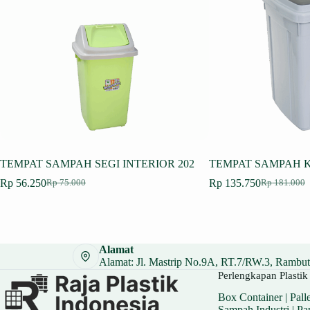
TEMPAT SAMPAH SEGI INTERIOR 202
TEMPAT SAMPAH K
Rp
56.250
Rp
135.750
Rp
75.000
Rp
181.000
Harga
Harga
Harga
Harga
aslinya
saat
aslinya
saat
adalah:
ini
adalah:
ini
Rp 75.000.
adalah:
Rp 181.000
adalah:
Rp 56.250.
Rp 135.750
Alamat
Alamat: Jl. Mastrip No.9A, RT.7/RW.3, Rambuta
Perlengkapan Plastik 
Box Container
|
Palle
Sampah Industri
|
Pa