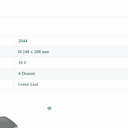
2044
Ø 248 x 288 mm
10 ℓ
4 Dozens
Green Leaf