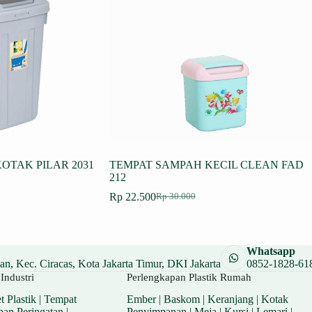
OTAK PILAR 2031
TEMPAT SAMPAH KECIL CLEAN FAD
212
Rp
22.500
Rp
30.000
Harga
Harga
aslinya
saat
.
adalah:
ini
.
Rp 30.000.
adalah:
Whatsapp
Rp 22.500.
n, Kec. Ciracas, Kota Jakarta Timur, DKI Jakarta
0852-1828-61
Industri
Perlengkapan Plastik Rumah
t Plastik
|
Tempat
Ember
|
Baskom
|
Keranjang
|
Kotak
pan Peringatan
|
Penyimpanan
|
Meja
|
Kursi
|
Lemari
|