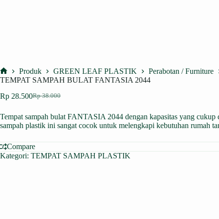
Produk
GREEN LEAF PLASTIK
Perabotan / Furniture
Home
TEMPAT SAMPAH BULAT FANTASIA 2044
Rp
28.500
Rp
38.000
Harga
Harga
aslinya
saat
Tempat sampah bulat FANTASIA 2044 dengan kapasitas yang cukup dap
adalah:
ini
sampah plastik ini sangat cocok untuk melengkapi kebutuhan rumah tang
Rp 38.000.
adalah:
Rp 28.500.
Compare
Kategori:
TEMPAT SAMPAH PLASTIK