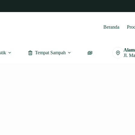
Beranda
Pro
Alam
stik
Tempat Sampah
Furnitur
Jl. M