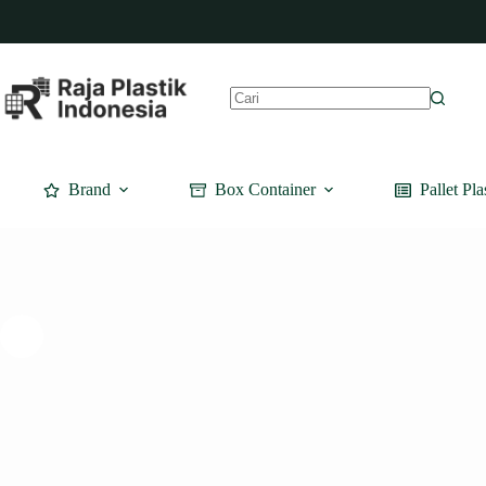
Skip
to
content
No
results
Brand
Box Container
Pallet Pla