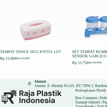
TEMPAT TISSUE SEGI JOYITA 1257
SET TEMPAT BUM
SENDOK GARLICO 
Rp
15.000
Rp
20.000
Harga
Harga
Rp
33.750
Rp
45.000
aslinya
saat
Harga
Harga
adalah:
ini
aslinya
saat
Rp 20.000.
adalah:
adalah:
ini
Rp 15.000.
Rp 45.000.
adalah:
Alamat
Rp 33.750.
Alamat: Jl. Mastrip No.9A, RT.7/RW.3, Rambuta
Perlengkapan Plastik 
Box Container
|
Palle
Sampah Industri
|
Pa
Tong Plastik
|
Troli 