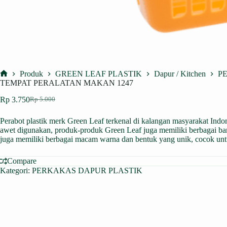
Produk
GREEN LEAF PLASTIK
Dapur / Kitchen
P
Home
TEMPAT PERALATAN MAKAN 1247
Rp
3.750
Rp
5.000
Harga
Harga
aslinya
saat
Perabot plastik merk Green Leaf terkenal di kalangan masyarakat Indones
adalah:
ini
awet digunakan, produk-produk Green Leaf juga memiliki berbagai ban
Rp 5.000.
adalah:
juga memiliki berbagai macam warna dan bentuk yang unik, cocok u
Rp 3.750.
Compare
Kategori:
PERKAKAS DAPUR PLASTIK