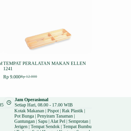
mℓ
TEMPAT PERALATAN MAKAN ELLEN
SET TEMPAT BU
1241
SENDOK CHESTER
Rp
9.000
Rp
59.250
Rp
12.000
Rp
79.000
Harga
Harga
Harga
Harga
aslinya
saat
aslinya
saat
adalah:
ini
adalah:
ini
Rp 12.000.
adalah:
Rp 79.000.
adalah:
Jam Operasional
Rp 9.000.
Rp 59.250.
85
Setiap Hari, 08.00 - 17.00 WIB
Kotak Makanan
|
Pispot
|
Rak Plastik
|
Pot Bunga
|
Penyiram Tanaman
|
Gantungan
|
Sapu
|
Alat Pel
|
Semprotan
|
Jerigen
|
Tempat Sendok
|
Tempat Bumbu