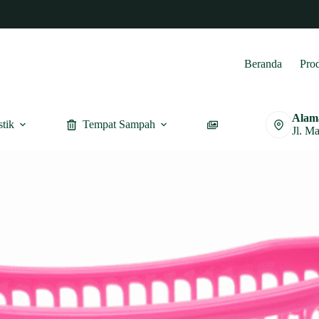
Beranda
Pro
Alam
stik
Tempat Sampah
Furnitur
Jl. M