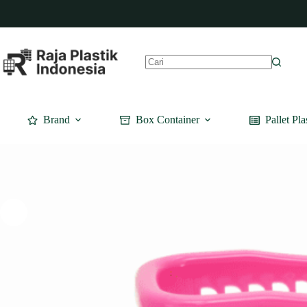
Skip
to
content
No
results
Brand
Box Container
Pallet Pla