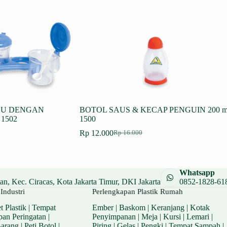
BU DENGAN
BOTOL SAUS & KECAP PENGUIN 200 
1502
1500
Rp
12.000
Rp
16.000
Harga
Harga
aslinya
saat
adalah:
ini
Rp 16.000.
adalah:
Whatsapp
Rp 12.000.
n, Kec. Ciracas, Kota Jakarta Timur, DKI Jakarta
0852-1828-61
Industri
Perlengkapan Plastik Rumah
t Plastik
|
Tempat
Ember
|
Baskom
|
Keranjang
|
Kotak
pan Peringatan
|
Penyimpanan
|
Meja
|
Kursi
|
Lemari
|
Barang
|
Peti Botol
|
Piring
|
Gelas
|
Pengki
|
Tempat Sampah
|