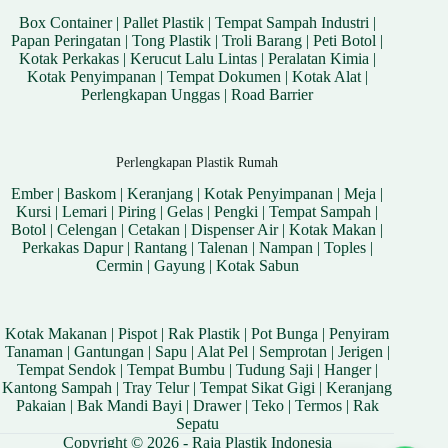
Box Container
|
Pallet Plastik
|
Tempat Sampah Industri
|
Papan Peringatan
|
Tong Plastik
|
Troli Barang
|
Peti Botol
|
Kotak Perkakas
|
Kerucut Lalu Lintas
|
Peralatan Kimia
|
Kotak Penyimpanan
|
Tempat Dokumen
|
Kotak Alat
|
Perlengkapan Unggas
|
Road Barrier
Perlengkapan Plastik Rumah
Ember
|
Baskom
|
Keranjang
|
Kotak Penyimpanan
|
Meja
|
Kursi
|
Lemari
|
Piring
|
Gelas
|
Pengki
|
Tempat Sampah
|
Botol
|
Celengan
|
Cetakan
|
Dispenser Air
|
Kotak Makan
|
Perkakas Dapur
|
Rantang
|
Talenan
|
Nampan
|
Toples
|
Cermin
|
Gayung
|
Kotak Sabun
Kotak Makanan
|
Pispot
|
Rak Plastik
|
Pot Bunga
|
Penyiram
Tanaman
|
Gantungan
|
Sapu
|
Alat Pel
|
Semprotan
|
Jerigen
|
Tempat Sendok
|
Tempat Bumbu
|
Tudung Saji
|
Hanger
|
Kantong Sampah
|
Tray Telur
|
Tempat Sikat Gigi
|
Keranjang
Pakaian
|
Bak Mandi Bayi
|
Drawer
|
Teko
|
Termos
|
Rak
Sepatu
Copyright © 2026 - Raja Plastik Indonesia