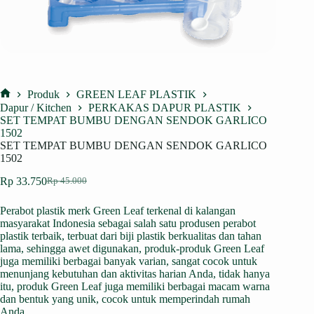
Produk
GREEN LEAF PLASTIK
Home
Dapur / Kitchen
PERKAKAS DAPUR PLASTIK
SET TEMPAT BUMBU DENGAN SENDOK GARLICO
1502
SET TEMPAT BUMBU DENGAN SENDOK GARLICO
1502
Rp
33.750
Rp
45.000
Harga
Harga
aslinya
saat
Perabot plastik merk Green Leaf terkenal di kalangan
adalah:
ini
masyarakat Indonesia sebagai salah satu produsen perabot
Rp 45.000.
adalah:
plastik terbaik, terbuat dari biji plastik berkualitas dan tahan
Rp 33.750.
lama, sehingga awet digunakan, produk-produk Green Leaf
juga memiliki berbagai banyak varian, sangat cocok untuk
menunjang kebutuhan dan aktivitas harian Anda, tidak hanya
itu, produk Green Leaf juga memiliki berbagai macam warna
dan bentuk yang unik, cocok untuk memperindah rumah
Anda.