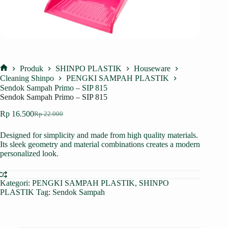
Produk
SHINPO PLASTIK
Houseware
Home
Cleaning Shinpo
PENGKI SAMPAH PLASTIK
Sendok Sampah Primo – SIP 815
Sendok Sampah Primo – SIP 815
Rp
16.500
Rp
22.000
Harga
Harga
aslinya
saat
Designed for simplicity and made from high quality materials.
adalah:
ini
Its sleek geometry and material combinations creates a modern
Rp 22.000.
adalah:
personalized look.
Rp 16.500.
Kategori:
PENGKI SAMPAH PLASTIK
,
SHINPO
PLASTIK
Tag:
Sendok Sampah