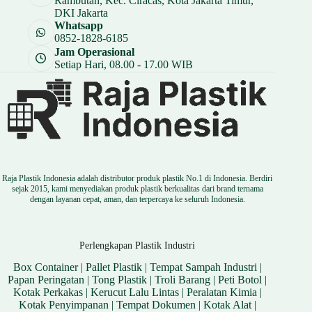
Rambutan, Kec. Ciracas, Kota Jakarta Timur,
DKI Jakarta
Whatsapp
0852-1828-6185
Jam Operasional
Setiap Hari, 08.00 - 17.00 WIB
Raja Plastik Indonesia adalah distributor produk plastik No.1 di Indonesia. Berdiri
sejak 2015, kami menyediakan produk plastik berkualitas dari brand ternama
dengan layanan cepat, aman, dan terpercaya ke seluruh Indonesia.
Perlengkapan Plastik Industri
Box Container
|
Pallet Plastik
|
Tempat Sampah Industri
|
Papan Peringatan
|
Tong Plastik
|
Troli Barang
|
Peti Botol
|
Kotak Perkakas
|
Kerucut Lalu Lintas
|
Peralatan Kimia
|
Kotak Penyimpanan
|
Tempat Dokumen
|
Kotak Alat
|