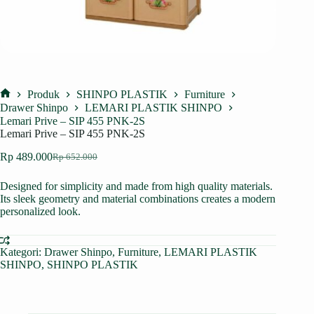
Produk
SHINPO PLASTIK
Furniture
Home
Drawer Shinpo
LEMARI PLASTIK SHINPO
Lemari Prive – SIP 455 PNK-2S
Lemari Prive – SIP 455 PNK-2S
Rp
489.000
Rp
652.000
Harga
Harga
aslinya
saat
Designed for simplicity and made from high quality materials.
adalah:
ini
Its sleek geometry and material combinations creates a modern
Rp 652.000.
adalah:
personalized look.
Rp 489.000.
Kategori:
Drawer Shinpo
,
Furniture
,
LEMARI PLASTIK
SHINPO
,
SHINPO PLASTIK