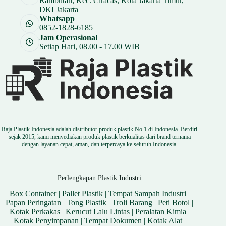
Rambutan, Kec. Ciracas, Kota Jakarta Timur,
DKI Jakarta
Whatsapp
0852-1828-6185
Jam Operasional
Setiap Hari, 08.00 - 17.00 WIB
Raja Plastik Indonesia adalah distributor produk plastik No.1 di Indonesia. Berdiri
sejak 2015, kami menyediakan produk plastik berkualitas dari brand ternama
dengan layanan cepat, aman, dan terpercaya ke seluruh Indonesia.
Perlengkapan Plastik Industri
Box Container
|
Pallet Plastik
|
Tempat Sampah Industri
|
Papan Peringatan
|
Tong Plastik
|
Troli Barang
|
Peti Botol
|
Kotak Perkakas
|
Kerucut Lalu Lintas
|
Peralatan Kimia
|
Kotak Penyimpanan
|
Tempat Dokumen
|
Kotak Alat
|