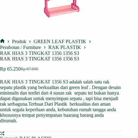
Produk
GREEN LEAF PLASTIK
Home
Perabotan / Furniture
RAK PLASTIK
RAK HIAS 3 TINGKAT 1356 1356 S3
RAK HIAS 3 TINGKAT 1356 1356 S3
Rp
65.250
Rp
87.000
Harga
Harga
aslinya
saat
RAK HIAS 3 TINGKAT 1356 S3 adalah salah satu
rak
adalah:
ini
sepatu plastik yang berkualitas dari green leaf . Dengan desain
Rp 87.000.
adalah:
minimalis dan terdiri dari 4 susun rak sepatu ini bukan hanya
Rp 65.250.
dapat digunakan untuk menyimpan sepatu , tapi bisa menjadi
rak serbaguna.Terbuat Dari Plastik berkualitas dan aman
untuk segala keperluan anda, kebutuhan rumah tangga anda
khususnya tempat penyimpanan baarang barang anda
dirumah.