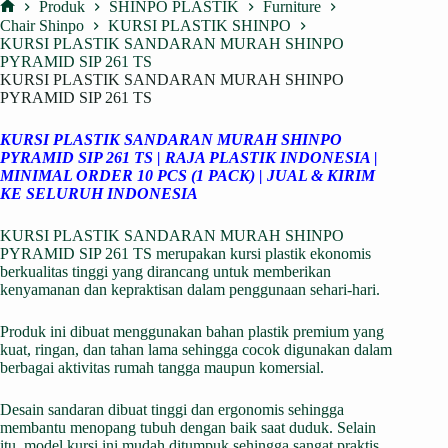
Produk
SHINPO PLASTIK
Furniture
Home
Chair Shinpo
KURSI PLASTIK SHINPO
KURSI PLASTIK SANDARAN MURAH SHINPO
PYRAMID SIP 261 TS
KURSI PLASTIK SANDARAN MURAH SHINPO
PYRAMID SIP 261 TS
KURSI PLASTIK SANDARAN MURAH SHINPO
PYRAMID SIP 261 TS | RAJA PLASTIK INDONESIA |
MINIMAL ORDER 10 PCS (1 PACK) | JUAL & KIRIM
KE SELURUH INDONESIA
KURSI PLASTIK SANDARAN MURAH SHINPO
PYRAMID SIP 261 TS merupakan kursi plastik ekonomis
berkualitas tinggi yang dirancang untuk memberikan
kenyamanan dan kepraktisan dalam penggunaan sehari-hari.
Produk ini dibuat menggunakan bahan plastik premium yang
kuat, ringan, dan tahan lama sehingga cocok digunakan dalam
berbagai aktivitas rumah tangga maupun komersial.
Desain sandaran dibuat tinggi dan ergonomis sehingga
membantu menopang tubuh dengan baik saat duduk. Selain
itu, model kursi ini mudah ditumpuk sehingga sangat praktis