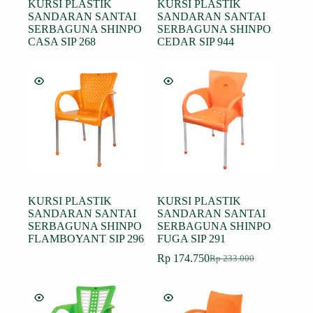
KURSI PLASTIK
KURSI PLASTIK
SANDARAN SANTAI
SANDARAN SANTAI
SERBAGUNA SHINPO
SERBAGUNA SHINPO
CASA SIP 268
CEDAR SIP 944
KURSI PLASTIK
KURSI PLASTIK
SANDARAN SANTAI
SANDARAN SANTAI
SERBAGUNA SHINPO
SERBAGUNA SHINPO
FLAMBOYANT SIP 296
FUGA SIP 291
Rp
174.750
Rp
233.000
Harga
Harga
aslinya
saat
adalah:
ini
Rp 233.000.
adalah: