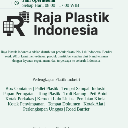
Jam Operasional
Setiap Hari, 08.00 - 17.00 WIB
Raja Plastik Indonesia adalah distributor produk plastik No.1 di Indonesia. Berdiri
sejak 2015, kami menyediakan produk plastik berkualitas dari brand ternama
dengan layanan cepat, aman, dan terpercaya ke seluruh Indonesia.
Perlengkapan Plastik Industri
Box Container
|
Pallet Plastik
|
Tempat Sampah Industri
|
Papan Peringatan
|
Tong Plastik
|
Troli Barang
|
Peti Botol
|
Kotak Perkakas
|
Kerucut Lalu Lintas
|
Peralatan Kimia
|
Kotak Penyimpanan
|
Tempat Dokumen
|
Kotak Alat
|
Perlengkapan Unggas
|
Road Barrier