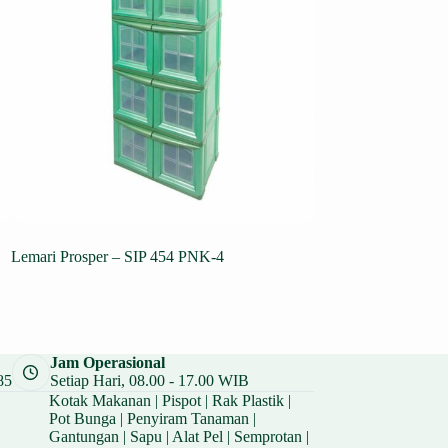
Lemari Prosper – SIP 454 PNK-4
Kursi Mundo – SIP 
Rp
14.250
Rp
19.000
Harga
Harga
aslinya
saat
adalah:
ini
Rp 19.000.
adalah:
Jam Operasional
Rp 14.250.
85
Setiap Hari, 08.00 - 17.00 WIB
Kotak Makanan
|
Pispot
|
Rak Plastik
|
Pot Bunga
|
Penyiram Tanaman
|
Gantungan
|
Sapu
|
Alat Pel
|
Semprotan
|