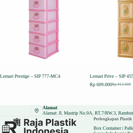
Lemari Prestige – SIP 777-MC4
Lemari Prive – SIP 4
Rp
609.000
Rp
812.000
Harga
Harga
aslinya
saat
adalah:
ini
Rp 812.000
adalah:
Alamat
Rp 609.000
Alamat: Jl. Mastrip No.9A, RT.7/RW.3, Rambuta
Perlengkapan Plastik 
Box Container
|
Palle