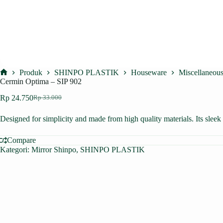
Produk
SHINPO PLASTIK
Houseware
Miscellaneou
Home
Cermin Optima – SIP 902
Rp
24.750
Rp
33.000
Harga
Harga
aslinya
saat
Designed for simplicity and made from high quality materials. Its slee
adalah:
ini
Rp 33.000.
adalah:
Rp 24.750.
Compare
Kategori:
Mirror Shinpo
,
SHINPO PLASTIK