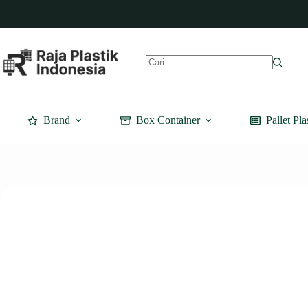
Skip
to
content
No
results
Brand
Box Container
Pallet Pla