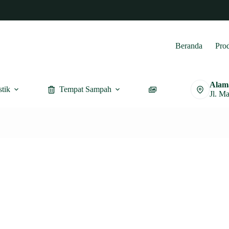
Beranda
Pro
Alam
stik
Tempat Sampah
Furnitur
Jl. M