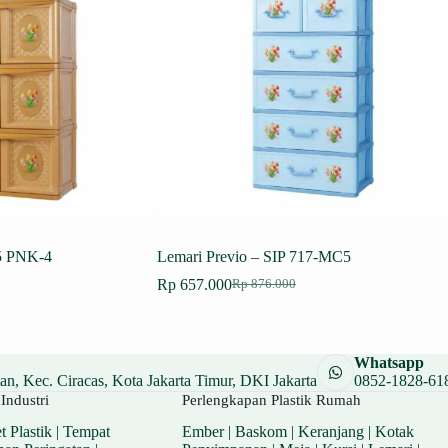
55 PNK-4
Lemari Previo – SIP 717-MC5
Rp
657.000
Rp
876.000
Harga
Harga
aslinya
saat
adalah:
ini
.
Rp 876.000.
adalah:
Whatsapp
.
Rp 657.000.
n, Kec. Ciracas, Kota Jakarta Timur, DKI Jakarta
0852-1828-61
Industri
Perlengkapan Plastik Rumah
t Plastik
|
Tempat
Ember
|
Baskom
|
Keranjang
|
Kotak