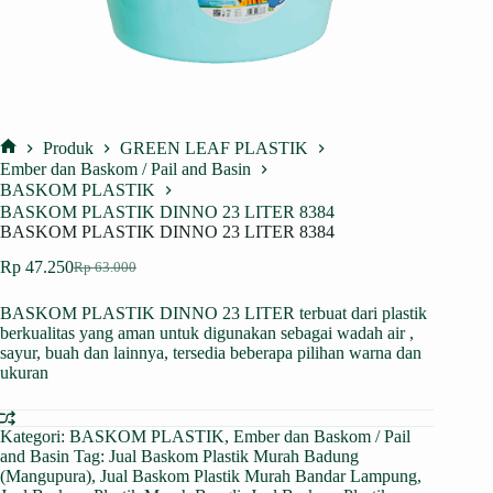
Produk
GREEN LEAF PLASTIK
Home
Ember dan Baskom / Pail and Basin
BASKOM PLASTIK
BASKOM PLASTIK DINNO 23 LITER 8384
BASKOM PLASTIK DINNO 23 LITER 8384
Rp
47.250
Rp
63.000
Harga
Harga
aslinya
saat
BASKOM PLASTIK DINNO 23 LITER terbuat dari plastik
adalah:
ini
berkualitas yang aman untuk digunakan sebagai wadah air ,
Rp 63.000.
adalah:
sayur, buah dan lainnya, tersedia beberapa pilihan warna dan
Rp 47.250.
ukuran
Kategori:
BASKOM PLASTIK
,
Ember dan Baskom / Pail
and Basin
Tag:
Jual Baskom Plastik Murah Badung
(Mangupura)
,
Jual Baskom Plastik Murah Bandar Lampung
,