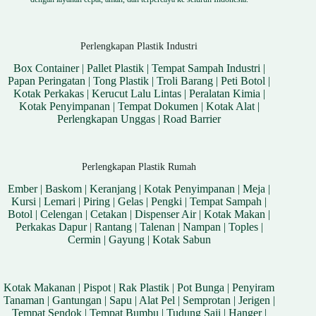
Perlengkapan Plastik Industri
Box Container
|
Pallet Plastik
|
Tempat Sampah Industri
|
Papan Peringatan
|
Tong Plastik
|
Troli Barang
|
Peti Botol
|
Kotak Perkakas
|
Kerucut Lalu Lintas
|
Peralatan Kimia
|
Kotak Penyimpanan
|
Tempat Dokumen
|
Kotak Alat
|
Perlengkapan Unggas
|
Road Barrier
Perlengkapan Plastik Rumah
Ember
|
Baskom
|
Keranjang
|
Kotak Penyimpanan
|
Meja
|
Kursi
|
Lemari
|
Piring
|
Gelas
|
Pengki
|
Tempat Sampah
|
Botol
|
Celengan
|
Cetakan
|
Dispenser Air
|
Kotak Makan
|
Perkakas Dapur
|
Rantang
|
Talenan
|
Nampan
|
Toples
|
Cermin
|
Gayung
|
Kotak Sabun
Kotak Makanan
|
Pispot
|
Rak Plastik
|
Pot Bunga
|
Penyiram
Tanaman
|
Gantungan
|
Sapu
|
Alat Pel
|
Semprotan
|
Jerigen
|
Tempat Sendok
|
Tempat Bumbu
|
Tudung Saji
|
Hanger
|