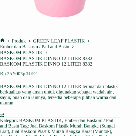
Produk
GREEN LEAF PLASTIK
Home
Ember dan Baskom / Pail and Basin
BASKOM PLASTIK
BASKOM PLASTIK DINNO 12 LITER 8382
BASKOM PLASTIK DINNO 12 LITER 8382
Rp
25.500
Rp
34.000
Harga
Harga
aslinya
saat
BASKOM PLASTIK DINNO 12 LITER terbuat dari plastik
adalah:
ini
berkualitas yang aman untuk digunakan sebagai wadah air ,
Rp 34.000.
adalah:
sayur, buah dan lainnya, tersedia beberapa pilihan warna dan
Rp 25.500.
ukuran
Kategori:
BASKOM PLASTIK
,
Ember dan Baskom / Pail
and Basin
Tag:
Jual Baskom Plastik Murah Bangka (Sungai
Liat)
,
Jual Baskom Plastik Murah Bangka Barat (Muntok)
,