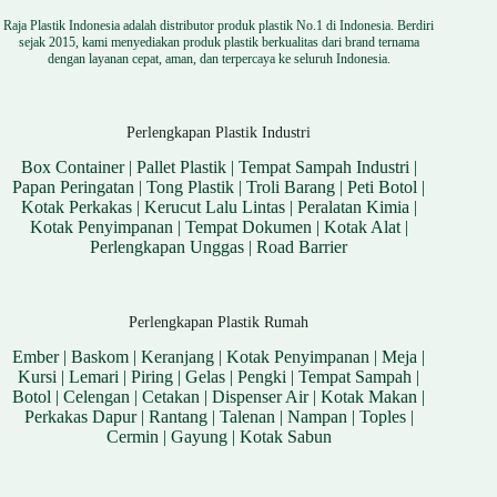
Raja Plastik Indonesia adalah distributor produk plastik No.1 di Indonesia. Berdiri
sejak 2015, kami menyediakan produk plastik berkualitas dari brand ternama
dengan layanan cepat, aman, dan terpercaya ke seluruh Indonesia.
Perlengkapan Plastik Industri
Box Container
|
Pallet Plastik
|
Tempat Sampah Industri
|
Papan Peringatan
|
Tong Plastik
|
Troli Barang
|
Peti Botol
|
Kotak Perkakas
|
Kerucut Lalu Lintas
|
Peralatan Kimia
|
Kotak Penyimpanan
|
Tempat Dokumen
|
Kotak Alat
|
Perlengkapan Unggas
|
Road Barrier
Perlengkapan Plastik Rumah
Ember
|
Baskom
|
Keranjang
|
Kotak Penyimpanan
|
Meja
|
Kursi
|
Lemari
|
Piring
|
Gelas
|
Pengki
|
Tempat Sampah
|
Botol
|
Celengan
|
Cetakan
|
Dispenser Air
|
Kotak Makan
|
Perkakas Dapur
|
Rantang
|
Talenan
|
Nampan
|
Toples
|
Cermin
|
Gayung
|
Kotak Sabun