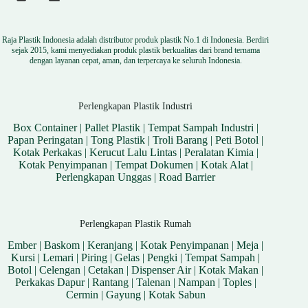
Raja Plastik Indonesia adalah distributor produk plastik No.1 di Indonesia. Berdiri
sejak 2015, kami menyediakan produk plastik berkualitas dari brand ternama
dengan layanan cepat, aman, dan terpercaya ke seluruh Indonesia.
Perlengkapan Plastik Industri
Box Container
|
Pallet Plastik
|
Tempat Sampah Industri
|
Papan Peringatan
|
Tong Plastik
|
Troli Barang
|
Peti Botol
|
Kotak Perkakas
|
Kerucut Lalu Lintas
|
Peralatan Kimia
|
Kotak Penyimpanan
|
Tempat Dokumen
|
Kotak Alat
|
Perlengkapan Unggas
|
Road Barrier
Perlengkapan Plastik Rumah
Ember
|
Baskom
|
Keranjang
|
Kotak Penyimpanan
|
Meja
|
Kursi
|
Lemari
|
Piring
|
Gelas
|
Pengki
|
Tempat Sampah
|
Botol
|
Celengan
|
Cetakan
|
Dispenser Air
|
Kotak Makan
|
Perkakas Dapur
|
Rantang
|
Talenan
|
Nampan
|
Toples
|
Cermin
|
Gayung
|
Kotak Sabun