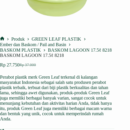
Produk
GREEN LEAF PLASTIK
Home
Ember dan Baskom / Pail and Basin
BASKOM PLASTIK
BASKOM LAGOON 17.5ℓ 8218
BASKOM LAGOON 17.5ℓ 8218
Rp
27.750
Rp
37.000
Harga
Harga
aslinya
saat
Perabot plastik merk Green Leaf terkenal di kalangan
adalah:
ini
masyarakat Indonesia sebagai salah satu produsen perabot
Rp 37.000.
adalah:
plastik terbaik, terbuat dari biji plastik berkualitas dan tahan
Rp 27.750.
lama, sehingga awet digunakan, produk-produk Green Leaf
juga memiliki berbagai banyak varian, sangat cocok untuk
menunjang kebutuhan dan aktivitas harian Anda, tidak hanya
itu, produk Green Leaf juga memiliki berbagai macam warna
dan bentuk yang unik, cocok untuk memperindah rumah
Anda.