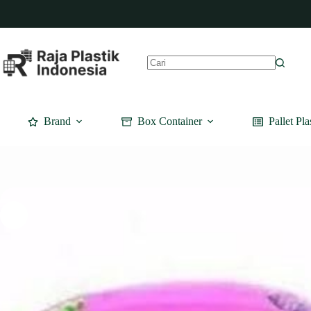
Skip
to
content
No
results
Brand
Box Container
Pallet Pla