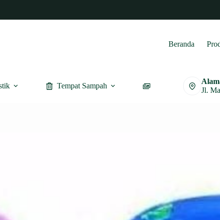
Beranda
Pro
Alam
stik
Tempat Sampah
Furnitur
Jl. M