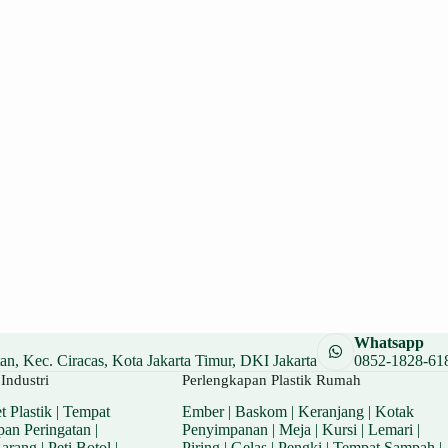
Whatsapp
n, Kec. Ciracas, Kota Jakarta Timur, DKI Jakarta
0852-1828-61
Industri
Perlengkapan Plastik Rumah
t Plastik
|
Tempat
Ember
|
Baskom
|
Keranjang
|
Kotak
pan Peringatan
|
Penyimpanan
|
Meja
|
Kursi
|
Lemari
|
Barang
|
Peti Botol
|
Piring
|
Gelas
|
Pengki
|
Tempat Sampah
|