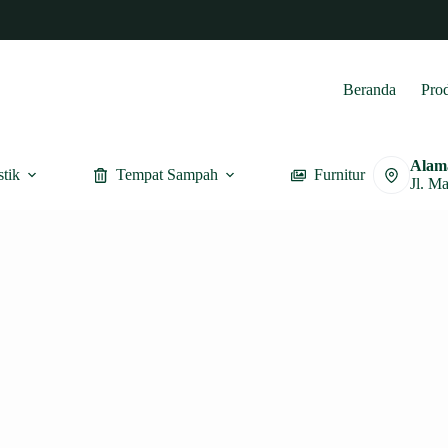
Beranda
Pro
Alam
stik
Tempat Sampah
Furnitur
Jl. M