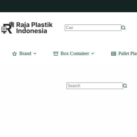
Skip
to
content
No
results
Brand
Box Container
Pallet Pla
No
results