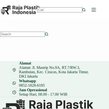
Skip
to
content
No
results
No
results
Alamat
Alamat: Jl. Mastrip No.9A, RT.7/RW.3,
Rambutan, Kec. Ciracas, Kota Jakarta Timur,
DKI Jakarta
Whatsapp
0852-1828-6185
Jam Operasional
Setiap Hari, 08.00 - 17.00 WIB