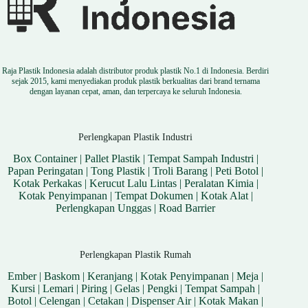
Raja Plastik Indonesia adalah distributor produk plastik No.1 di Indonesia. Berdiri
sejak 2015, kami menyediakan produk plastik berkualitas dari brand ternama
dengan layanan cepat, aman, dan terpercaya ke seluruh Indonesia.
Perlengkapan Plastik Industri
Box Container
|
Pallet Plastik
|
Tempat Sampah Industri
|
Papan Peringatan
|
Tong Plastik
|
Troli Barang
|
Peti Botol
|
Kotak Perkakas
|
Kerucut Lalu Lintas
|
Peralatan Kimia
|
Kotak Penyimpanan
|
Tempat Dokumen
|
Kotak Alat
|
Perlengkapan Unggas
|
Road Barrier
Perlengkapan Plastik Rumah
Ember
|
Baskom
|
Keranjang
|
Kotak Penyimpanan
|
Meja
|
Kursi
|
Lemari
|
Piring
|
Gelas
|
Pengki
|
Tempat Sampah
|
Botol
|
Celengan
|
Cetakan
|
Dispenser Air
|
Kotak Makan
|