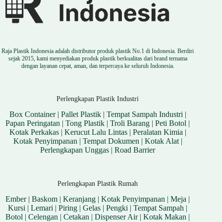
Raja Plastik Indonesia adalah distributor produk plastik No.1 di Indonesia. Berdiri
sejak 2015, kami menyediakan produk plastik berkualitas dari brand ternama
dengan layanan cepat, aman, dan terpercaya ke seluruh Indonesia.
Perlengkapan Plastik Industri
Box Container
|
Pallet Plastik
|
Tempat Sampah Industri
|
Papan Peringatan
|
Tong Plastik
|
Troli Barang
|
Peti Botol
|
Kotak Perkakas
|
Kerucut Lalu Lintas
|
Peralatan Kimia
|
Kotak Penyimpanan
|
Tempat Dokumen
|
Kotak Alat
|
Perlengkapan Unggas
|
Road Barrier
Perlengkapan Plastik Rumah
Ember
|
Baskom
|
Keranjang
|
Kotak Penyimpanan
|
Meja
|
Kursi
|
Lemari
|
Piring
|
Gelas
|
Pengki
|
Tempat Sampah
|
Botol
|
Celengan
|
Cetakan
|
Dispenser Air
|
Kotak Makan
|