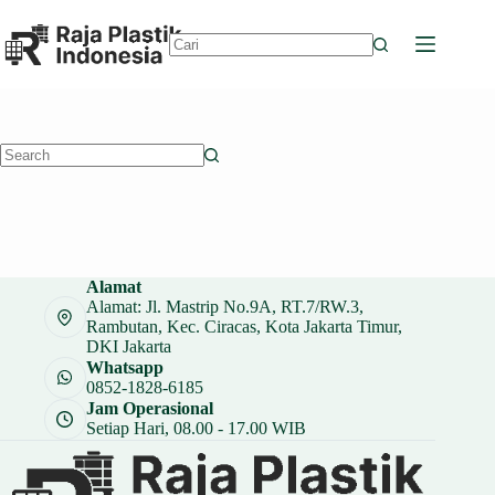
Skip
to
content
No
results
No
results
Alamat
Alamat: Jl. Mastrip No.9A, RT.7/RW.3,
Rambutan, Kec. Ciracas, Kota Jakarta Timur,
DKI Jakarta
Whatsapp
0852-1828-6185
Jam Operasional
Setiap Hari, 08.00 - 17.00 WIB