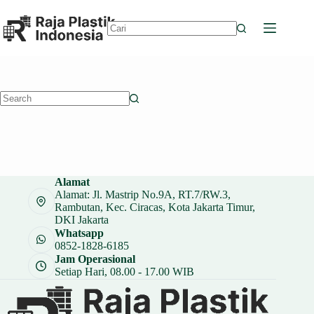
Skip
to
content
No
results
No
results
Alamat
Alamat: Jl. Mastrip No.9A, RT.7/RW.3,
Rambutan, Kec. Ciracas, Kota Jakarta Timur,
DKI Jakarta
Whatsapp
0852-1828-6185
Jam Operasional
Setiap Hari, 08.00 - 17.00 WIB