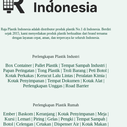
Raja Plastik Indonesia adalah distributor produk plastik No.1 di Indonesia. Berdiri
sejak 2015, kami menyediakan produk plastik berkualitas dari brand ternama
dengan layanan cepat, aman, dan terpercaya ke seluruh Indonesia.
Perlengkapan Plastik Industri
Box Container
|
Pallet Plastik
|
Tempat Sampah Industri
|
Papan Peringatan
|
Tong Plastik
|
Troli Barang
|
Peti Botol
|
Kotak Perkakas
|
Kerucut Lalu Lintas
|
Peralatan Kimia
|
Kotak Penyimpanan
|
Tempat Dokumen
|
Kotak Alat
|
Perlengkapan Unggas
|
Road Barrier
Perlengkapan Plastik Rumah
Ember
|
Baskom
|
Keranjang
|
Kotak Penyimpanan
|
Meja
|
Kursi
|
Lemari
|
Piring
|
Gelas
|
Pengki
|
Tempat Sampah
|
Botol
|
Celengan
|
Cetakan
|
Dispenser Air
|
Kotak Makan
|