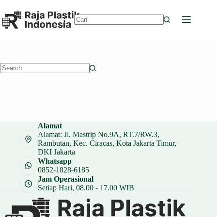
Skip
to
content
No
results
No
results
Alamat
Alamat: Jl. Mastrip No.9A, RT.7/RW.3,
Rambutan, Kec. Ciracas, Kota Jakarta Timur,
DKI Jakarta
Whatsapp
0852-1828-6185
Jam Operasional
Setiap Hari, 08.00 - 17.00 WIB