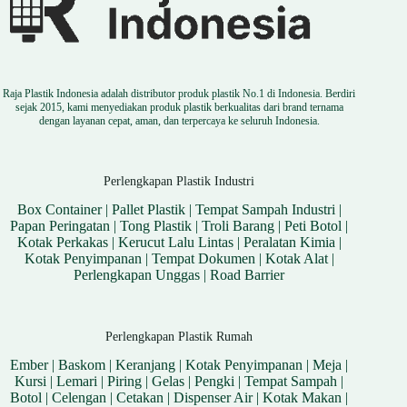
Raja Plastik Indonesia adalah distributor produk plastik No.1 di Indonesia. Berdiri
sejak 2015, kami menyediakan produk plastik berkualitas dari brand ternama
dengan layanan cepat, aman, dan terpercaya ke seluruh Indonesia.
Perlengkapan Plastik Industri
Box Container
|
Pallet Plastik
|
Tempat Sampah Industri
|
Papan Peringatan
|
Tong Plastik
|
Troli Barang
|
Peti Botol
|
Kotak Perkakas
|
Kerucut Lalu Lintas
|
Peralatan Kimia
|
Kotak Penyimpanan
|
Tempat Dokumen
|
Kotak Alat
|
Perlengkapan Unggas
|
Road Barrier
Perlengkapan Plastik Rumah
Ember
|
Baskom
|
Keranjang
|
Kotak Penyimpanan
|
Meja
|
Kursi
|
Lemari
|
Piring
|
Gelas
|
Pengki
|
Tempat Sampah
|
Botol
|
Celengan
|
Cetakan
|
Dispenser Air
|
Kotak Makan
|