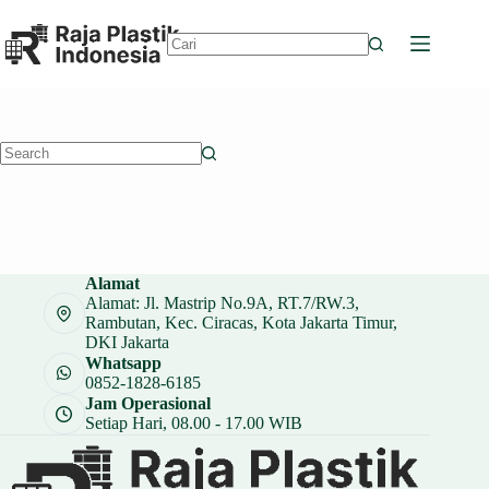
Skip
to
content
No
results
No
results
Alamat
Alamat: Jl. Mastrip No.9A, RT.7/RW.3,
Rambutan, Kec. Ciracas, Kota Jakarta Timur,
DKI Jakarta
Whatsapp
0852-1828-6185
Jam Operasional
Setiap Hari, 08.00 - 17.00 WIB