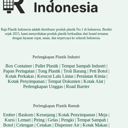
Raja Plastik Indonesia adalah distributor produk plastik No.1 di Indonesia. Berdiri
sejak 2015, kami menyediakan produk plastik berkualitas dari brand ternama
dengan layanan cepat, aman, dan terpercaya ke seluruh Indonesia.
Perlengkapan Plastik Industri
Box Container
|
Pallet Plastik
|
Tempat Sampah Industri
|
Papan Peringatan
|
Tong Plastik
|
Troli Barang
|
Peti Botol
|
Kotak Perkakas
|
Kerucut Lalu Lintas
|
Peralatan Kimia
|
Kotak Penyimpanan
|
Tempat Dokumen
|
Kotak Alat
|
Perlengkapan Unggas
|
Road Barrier
Perlengkapan Plastik Rumah
Ember
|
Baskom
|
Keranjang
|
Kotak Penyimpanan
|
Meja
|
Kursi
|
Lemari
|
Piring
|
Gelas
|
Pengki
|
Tempat Sampah
|
Botol
|
Celengan
|
Cetakan
|
Dispenser Air
|
Kotak Makan
|