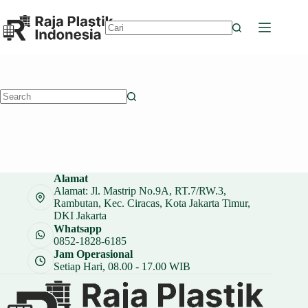
Skip
to
content
No
results
No
results
Alamat
Alamat: Jl. Mastrip No.9A, RT.7/RW.3,
Rambutan, Kec. Ciracas, Kota Jakarta Timur,
DKI Jakarta
Whatsapp
0852-1828-6185
Jam Operasional
Setiap Hari, 08.00 - 17.00 WIB