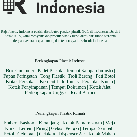
Raja Plastik Indonesia adalah distributor produk plastik No.1 di Indonesia. Berdiri
sejak 2015, kami menyediakan produk plastik berkualitas dari brand ternama
dengan layanan cepat, aman, dan terpercaya ke seluruh Indonesia.
Perlengkapan Plastik Industri
Box Container
|
Pallet Plastik
|
Tempat Sampah Industri
|
Papan Peringatan
|
Tong Plastik
|
Troli Barang
|
Peti Botol
|
Kotak Perkakas
|
Kerucut Lalu Lintas
|
Peralatan Kimia
|
Kotak Penyimpanan
|
Tempat Dokumen
|
Kotak Alat
|
Perlengkapan Unggas
|
Road Barrier
Perlengkapan Plastik Rumah
Ember
|
Baskom
|
Keranjang
|
Kotak Penyimpanan
|
Meja
|
Kursi
|
Lemari
|
Piring
|
Gelas
|
Pengki
|
Tempat Sampah
|
Botol
|
Celengan
|
Cetakan
|
Dispenser Air
|
Kotak Makan
|