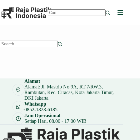
Skip
to
content
No
results
No
results
Alamat
Alamat: Jl. Mastrip No.9A, RT.7/RW.3,
Rambutan, Kec. Ciracas, Kota Jakarta Timur,
DKI Jakarta
Whatsapp
0852-1828-6185
Jam Operasional
Setiap Hari, 08.00 - 17.00 WIB