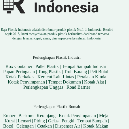
Raja Plastik Indonesia adalah distributor produk plastik No.1 di Indonesia. Berdiri
sejak 2015, kami menyediakan produk plastik berkualitas dari brand ternama
dengan layanan cepat, aman, dan terpercaya ke seluruh Indonesia.
Perlengkapan Plastik Industri
Box Container
|
Pallet Plastik
|
Tempat Sampah Industri
|
Papan Peringatan
|
Tong Plastik
|
Troli Barang
|
Peti Botol
|
Kotak Perkakas
|
Kerucut Lalu Lintas
|
Peralatan Kimia
|
Kotak Penyimpanan
|
Tempat Dokumen
|
Kotak Alat
|
Perlengkapan Unggas
|
Road Barrier
Perlengkapan Plastik Rumah
Ember
|
Baskom
|
Keranjang
|
Kotak Penyimpanan
|
Meja
|
Kursi
|
Lemari
|
Piring
|
Gelas
|
Pengki
|
Tempat Sampah
|
Botol
|
Celengan
|
Cetakan
|
Dispenser Air
|
Kotak Makan
|