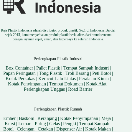
Raja Plastik Indonesia adalah distributor produk plastik No.1 di Indonesia. Berdiri
sejak 2015, kami menyediakan produk plastik berkualitas dari brand ternama
dengan layanan cepat, aman, dan terpercaya ke seluruh Indonesia.
Perlengkapan Plastik Industri
Box Container
|
Pallet Plastik
|
Tempat Sampah Industri
|
Papan Peringatan
|
Tong Plastik
|
Troli Barang
|
Peti Botol
|
Kotak Perkakas
|
Kerucut Lalu Lintas
|
Peralatan Kimia
|
Kotak Penyimpanan
|
Tempat Dokumen
|
Kotak Alat
|
Perlengkapan Unggas
|
Road Barrier
Perlengkapan Plastik Rumah
Ember
|
Baskom
|
Keranjang
|
Kotak Penyimpanan
|
Meja
|
Kursi
|
Lemari
|
Piring
|
Gelas
|
Pengki
|
Tempat Sampah
|
Botol
|
Celengan
|
Cetakan
|
Dispenser Air
|
Kotak Makan
|