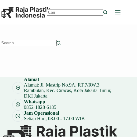
Skip
to
content
No
results
No
results
Alamat
Alamat: Jl. Mastrip No.9A, RT.7/RW.3,
Rambutan, Kec. Ciracas, Kota Jakarta Timur,
DKI Jakarta
Whatsapp
0852-1828-6185
Jam Operasional
Setiap Hari, 08.00 - 17.00 WIB