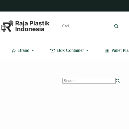
Skip
to
content
No
results
Brand
Box Container
Pallet Pla
No
results