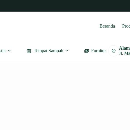
Beranda
Pro
Alam
stik
Tempat Sampah
Furnitur
Jl. M