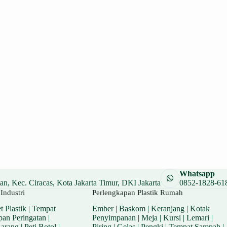
Whatsapp
n, Kec. Ciracas, Kota Jakarta Timur, DKI Jakarta
0852-1828-61
Industri
Perlengkapan Plastik Rumah
t Plastik
|
Tempat
Ember
|
Baskom
|
Keranjang
|
Kotak
pan Peringatan
|
Penyimpanan
|
Meja
|
Kursi
|
Lemari
|
Barang
|
Peti Botol
|
Piring
|
Gelas
|
Pengki
|
Tempat Sampah
|