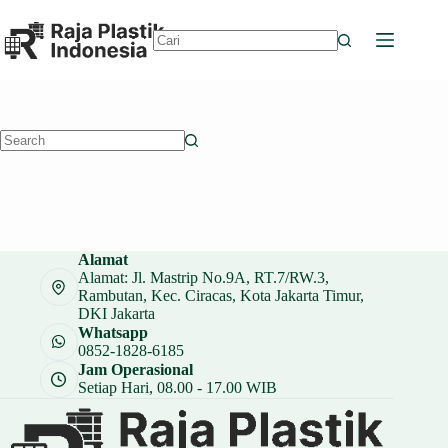
Skip
to
content
No
results
No
results
Alamat
Alamat: Jl. Mastrip No.9A, RT.7/RW.3,
Rambutan, Kec. Ciracas, Kota Jakarta Timur,
DKI Jakarta
Whatsapp
0852-1828-6185
Jam Operasional
Setiap Hari, 08.00 - 17.00 WIB