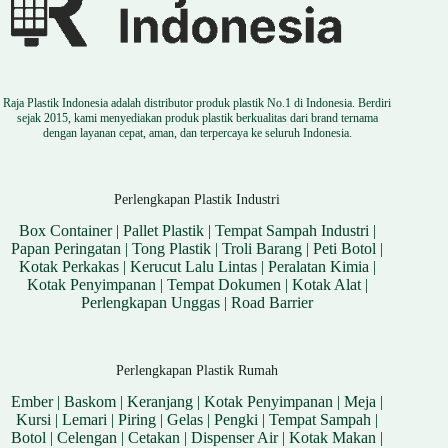
Raja Plastik Indonesia adalah distributor produk plastik No.1 di Indonesia. Berdiri
sejak 2015, kami menyediakan produk plastik berkualitas dari brand ternama
dengan layanan cepat, aman, dan terpercaya ke seluruh Indonesia.
Perlengkapan Plastik Industri
Box Container
|
Pallet Plastik
|
Tempat Sampah Industri
|
Papan Peringatan
|
Tong Plastik
|
Troli Barang
|
Peti Botol
|
Kotak Perkakas
|
Kerucut Lalu Lintas
|
Peralatan Kimia
|
Kotak Penyimpanan
|
Tempat Dokumen
|
Kotak Alat
|
Perlengkapan Unggas
|
Road Barrier
Perlengkapan Plastik Rumah
Ember
|
Baskom
|
Keranjang
|
Kotak Penyimpanan
|
Meja
|
Kursi
|
Lemari
|
Piring
|
Gelas
|
Pengki
|
Tempat Sampah
|
Botol
|
Celengan
|
Cetakan
|
Dispenser Air
|
Kotak Makan
|