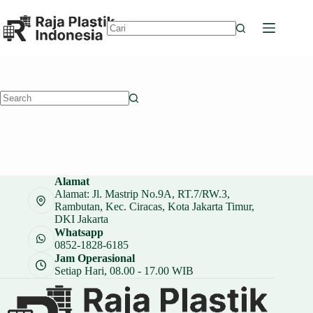
Skip
to
content
No
results
No
results
Alamat
Alamat: Jl. Mastrip No.9A, RT.7/RW.3,
Rambutan, Kec. Ciracas, Kota Jakarta Timur,
DKI Jakarta
Whatsapp
0852-1828-6185
Jam Operasional
Setiap Hari, 08.00 - 17.00 WIB