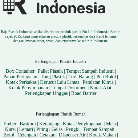
Raja Plastik Indonesia adalah distributor produk plastik No.1 di Indonesia. Berdiri
sejak 2015, kami menyediakan produk plastik berkualitas dari brand ternama
dengan layanan cepat, aman, dan terpercaya ke seluruh Indonesia.
Perlengkapan Plastik Industri
Box Container
|
Pallet Plastik
|
Tempat Sampah Industri
|
Papan Peringatan
|
Tong Plastik
|
Troli Barang
|
Peti Botol
|
Kotak Perkakas
|
Kerucut Lalu Lintas
|
Peralatan Kimia
|
Kotak Penyimpanan
|
Tempat Dokumen
|
Kotak Alat
|
Perlengkapan Unggas
|
Road Barrier
Perlengkapan Plastik Rumah
Ember
|
Baskom
|
Keranjang
|
Kotak Penyimpanan
|
Meja
|
Kursi
|
Lemari
|
Piring
|
Gelas
|
Pengki
|
Tempat Sampah
|
Botol
|
Celengan
|
Cetakan
|
Dispenser Air
|
Kotak Makan
|