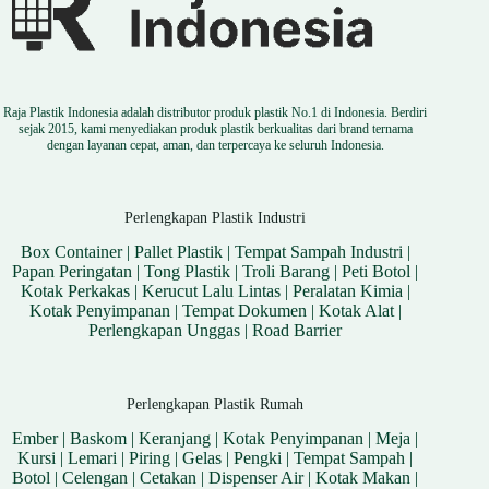
Raja Plastik Indonesia adalah distributor produk plastik No.1 di Indonesia. Berdiri
sejak 2015, kami menyediakan produk plastik berkualitas dari brand ternama
dengan layanan cepat, aman, dan terpercaya ke seluruh Indonesia.
Perlengkapan Plastik Industri
Box Container
|
Pallet Plastik
|
Tempat Sampah Industri
|
Papan Peringatan
|
Tong Plastik
|
Troli Barang
|
Peti Botol
|
Kotak Perkakas
|
Kerucut Lalu Lintas
|
Peralatan Kimia
|
Kotak Penyimpanan
|
Tempat Dokumen
|
Kotak Alat
|
Perlengkapan Unggas
|
Road Barrier
Perlengkapan Plastik Rumah
Ember
|
Baskom
|
Keranjang
|
Kotak Penyimpanan
|
Meja
|
Kursi
|
Lemari
|
Piring
|
Gelas
|
Pengki
|
Tempat Sampah
|
Botol
|
Celengan
|
Cetakan
|
Dispenser Air
|
Kotak Makan
|