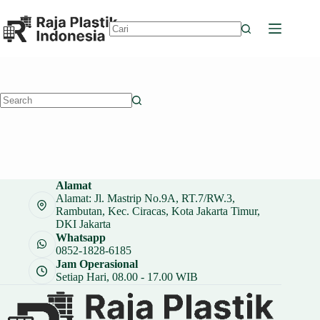
Skip
to
content
No
results
No
results
Alamat
Alamat: Jl. Mastrip No.9A, RT.7/RW.3,
Rambutan, Kec. Ciracas, Kota Jakarta Timur,
DKI Jakarta
Whatsapp
0852-1828-6185
Jam Operasional
Setiap Hari, 08.00 - 17.00 WIB