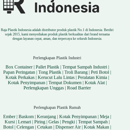
Raja Plastik Indonesia adalah distributor produk plastik No.1 di Indonesia. Berdiri
sejak 2015, kami menyediakan produk plastik berkualitas dari brand ternama
dengan layanan cepat, aman, dan terpercaya ke seluruh Indonesia.
Perlengkapan Plastik Industri
Box Container
|
Pallet Plastik
|
Tempat Sampah Industri
|
Papan Peringatan
|
Tong Plastik
|
Troli Barang
|
Peti Botol
|
Kotak Perkakas
|
Kerucut Lalu Lintas
|
Peralatan Kimia
|
Kotak Penyimpanan
|
Tempat Dokumen
|
Kotak Alat
|
Perlengkapan Unggas
|
Road Barrier
Perlengkapan Plastik Rumah
Ember
|
Baskom
|
Keranjang
|
Kotak Penyimpanan
|
Meja
|
Kursi
|
Lemari
|
Piring
|
Gelas
|
Pengki
|
Tempat Sampah
|
Botol
|
Celengan
|
Cetakan
|
Dispenser Air
|
Kotak Makan
|