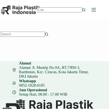
Skip
to
content
No
results
No
results
Alamat
Alamat: Jl. Mastrip No.9A, RT.7/RW.3,
Rambutan, Kec. Ciracas, Kota Jakarta Timur,
DKI Jakarta
Whatsapp
0852-1828-6185
Jam Operasional
Setiap Hari, 08.00 - 17.00 WIB