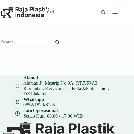
Skip
to
content
No
results
No
results
Alamat
Alamat: Jl. Mastrip No.9A, RT.7/RW.3,
Rambutan, Kec. Ciracas, Kota Jakarta Timur,
DKI Jakarta
Whatsapp
0852-1828-6185
Jam Operasional
Setiap Hari, 08.00 - 17.00 WIB