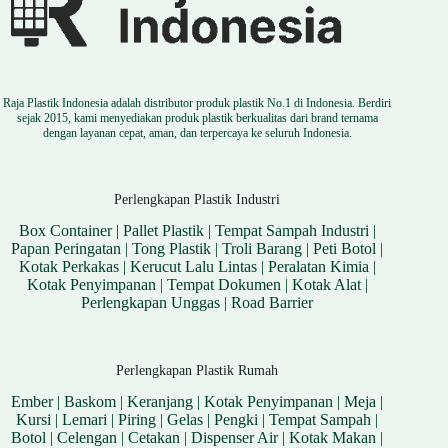
Raja Plastik Indonesia adalah distributor produk plastik No.1 di Indonesia. Berdiri
sejak 2015, kami menyediakan produk plastik berkualitas dari brand ternama
dengan layanan cepat, aman, dan terpercaya ke seluruh Indonesia.
Perlengkapan Plastik Industri
Box Container
|
Pallet Plastik
|
Tempat Sampah Industri
|
Papan Peringatan
|
Tong Plastik
|
Troli Barang
|
Peti Botol
|
Kotak Perkakas
|
Kerucut Lalu Lintas
|
Peralatan Kimia
|
Kotak Penyimpanan
|
Tempat Dokumen
|
Kotak Alat
|
Perlengkapan Unggas
|
Road Barrier
Perlengkapan Plastik Rumah
Ember
|
Baskom
|
Keranjang
|
Kotak Penyimpanan
|
Meja
|
Kursi
|
Lemari
|
Piring
|
Gelas
|
Pengki
|
Tempat Sampah
|
Botol
|
Celengan
|
Cetakan
|
Dispenser Air
|
Kotak Makan
|