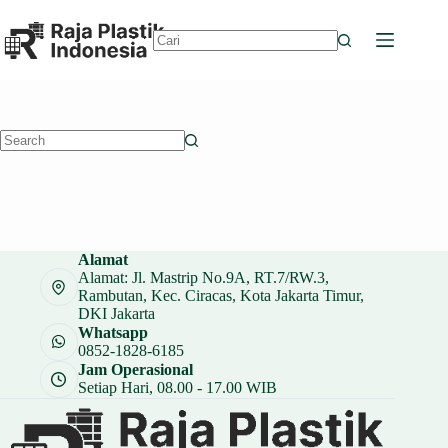
Skip
to
content
No
results
No
results
Alamat
Alamat: Jl. Mastrip No.9A, RT.7/RW.3,
Rambutan, Kec. Ciracas, Kota Jakarta Timur,
DKI Jakarta
Whatsapp
0852-1828-6185
Jam Operasional
Setiap Hari, 08.00 - 17.00 WIB