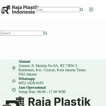
Skip
to
content
No
results
No
results
Alamat
Alamat: Jl. Mastrip No.9A, RT.7/RW.3,
Rambutan, Kec. Ciracas, Kota Jakarta Timur,
DKI Jakarta
Whatsapp
0852-1828-6185
Jam Operasional
Setiap Hari, 08.00 - 17.00 WIB