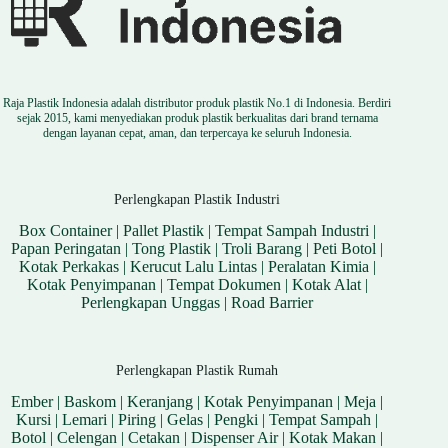
Raja Plastik Indonesia adalah distributor produk plastik No.1 di Indonesia. Berdiri
sejak 2015, kami menyediakan produk plastik berkualitas dari brand ternama
dengan layanan cepat, aman, dan terpercaya ke seluruh Indonesia.
Perlengkapan Plastik Industri
Box Container
|
Pallet Plastik
|
Tempat Sampah Industri
|
Papan Peringatan
|
Tong Plastik
|
Troli Barang
|
Peti Botol
|
Kotak Perkakas
|
Kerucut Lalu Lintas
|
Peralatan Kimia
|
Kotak Penyimpanan
|
Tempat Dokumen
|
Kotak Alat
|
Perlengkapan Unggas
|
Road Barrier
Perlengkapan Plastik Rumah
Ember
|
Baskom
|
Keranjang
|
Kotak Penyimpanan
|
Meja
|
Kursi
|
Lemari
|
Piring
|
Gelas
|
Pengki
|
Tempat Sampah
|
Botol
|
Celengan
|
Cetakan
|
Dispenser Air
|
Kotak Makan
|