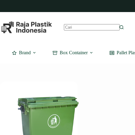
Skip
to
content
No
results
Brand
Box Container
Pallet Pla