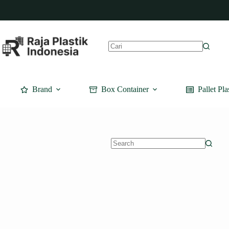
Skip
to
content
No
results
Brand
Box Container
Pallet Pla
No
results