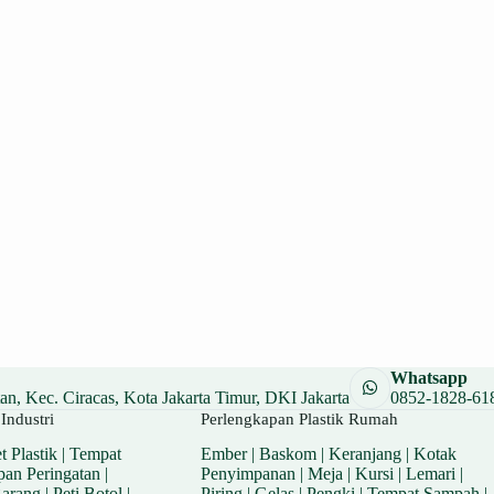
Whatsapp
n, Kec. Ciracas, Kota Jakarta Timur, DKI Jakarta
0852-1828-61
Industri
Perlengkapan Plastik Rumah
t Plastik
|
Tempat
Ember
|
Baskom
|
Keranjang
|
Kotak
pan Peringatan
|
Penyimpanan
|
Meja
|
Kursi
|
Lemari
|
Barang
|
Peti Botol
|
Piring
|
Gelas
|
Pengki
|
Tempat Sampah
|