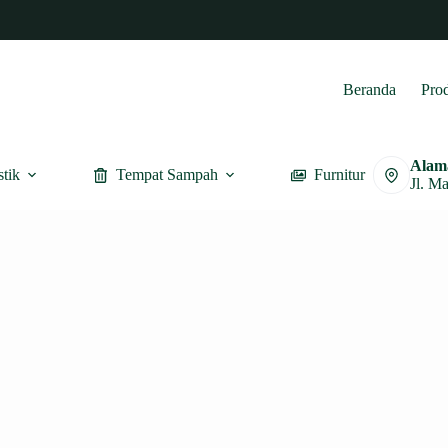
Beranda
Pro
Alam
stik
Tempat Sampah
Furnitur
Jl. M