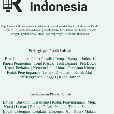
Raja Plastik Indonesia adalah distributor produk plastik No.1 di Indonesia. Berdiri
sejak 2015, kami menyediakan produk plastik berkualitas dari brand ternama
dengan layanan cepat, aman, dan terpercaya ke seluruh Indonesia.
Perlengkapan Plastik Industri
Box Container
|
Pallet Plastik
|
Tempat Sampah Industri
|
Papan Peringatan
|
Tong Plastik
|
Troli Barang
|
Peti Botol
|
Kotak Perkakas
|
Kerucut Lalu Lintas
|
Peralatan Kimia
|
Kotak Penyimpanan
|
Tempat Dokumen
|
Kotak Alat
|
Perlengkapan Unggas
|
Road Barrier
Perlengkapan Plastik Rumah
Ember
|
Baskom
|
Keranjang
|
Kotak Penyimpanan
|
Meja
|
Kursi
|
Lemari
|
Piring
|
Gelas
|
Pengki
|
Tempat Sampah
|
Botol
|
Celengan
|
Cetakan
|
Dispenser Air
|
Kotak Makan
|