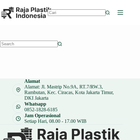
Skip
to
content
No
results
No
results
Alamat
Alamat: Jl. Mastrip No.9A, RT.7/RW.3,
Rambutan, Kec. Ciracas, Kota Jakarta Timur,
DKI Jakarta
Whatsapp
0852-1828-6185
Jam Operasional
Setiap Hari, 08.00 - 17.00 WIB