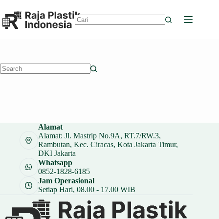
Skip
to
content
No
results
No
results
Alamat
Alamat: Jl. Mastrip No.9A, RT.7/RW.3,
Rambutan, Kec. Ciracas, Kota Jakarta Timur,
DKI Jakarta
Whatsapp
0852-1828-6185
Jam Operasional
Setiap Hari, 08.00 - 17.00 WIB