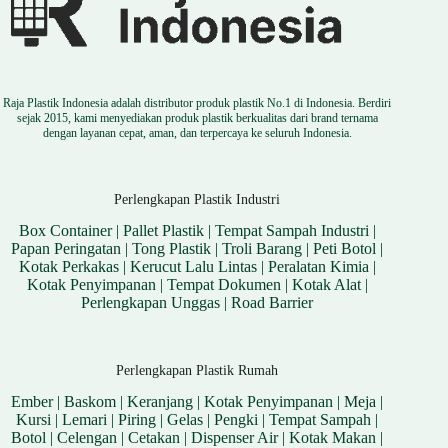
Raja Plastik Indonesia adalah distributor produk plastik No.1 di Indonesia. Berdiri
sejak 2015, kami menyediakan produk plastik berkualitas dari brand ternama
dengan layanan cepat, aman, dan terpercaya ke seluruh Indonesia.
Perlengkapan Plastik Industri
Box Container
|
Pallet Plastik
|
Tempat Sampah Industri
|
Papan Peringatan
|
Tong Plastik
|
Troli Barang
|
Peti Botol
|
Kotak Perkakas
|
Kerucut Lalu Lintas
|
Peralatan Kimia
|
Kotak Penyimpanan
|
Tempat Dokumen
|
Kotak Alat
|
Perlengkapan Unggas
|
Road Barrier
Perlengkapan Plastik Rumah
Ember
|
Baskom
|
Keranjang
|
Kotak Penyimpanan
|
Meja
|
Kursi
|
Lemari
|
Piring
|
Gelas
|
Pengki
|
Tempat Sampah
|
Botol
|
Celengan
|
Cetakan
|
Dispenser Air
|
Kotak Makan
|