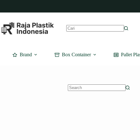
Skip
to
content
No
results
Brand
Box Container
Pallet Pla
No
results