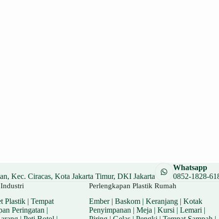
Whatsapp
n, Kec. Ciracas, Kota Jakarta Timur, DKI Jakarta
0852-1828-61
Industri
Perlengkapan Plastik Rumah
t Plastik
|
Tempat
Ember
|
Baskom
|
Keranjang
|
Kotak
pan Peringatan
|
Penyimpanan
|
Meja
|
Kursi
|
Lemari
|
Barang
|
Peti Botol
|
Piring
|
Gelas
|
Pengki
|
Tempat Sampah
|