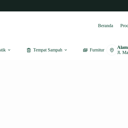
Beranda
Pro
Alam
stik
Tempat Sampah
Furnitur
Jl. M