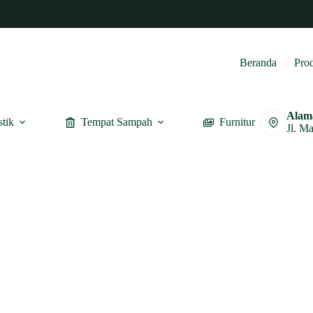
Beranda
Pro
Alam
stik
Tempat Sampah
Furnitur
Jl. M