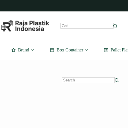
Skip
to
content
No
results
Brand
Box Container
Pallet Pla
No
results