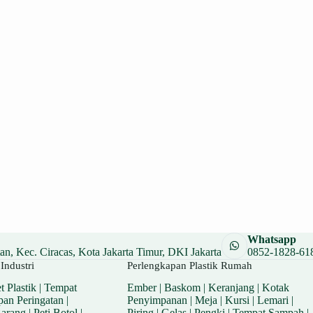
Whatsapp
n, Kec. Ciracas, Kota Jakarta Timur, DKI Jakarta
0852-1828-61
Industri
Perlengkapan Plastik Rumah
t Plastik
|
Tempat
Ember
|
Baskom
|
Keranjang
|
Kotak
pan Peringatan
|
Penyimpanan
|
Meja
|
Kursi
|
Lemari
|
Barang
|
Peti Botol
|
Piring
|
Gelas
|
Pengki
|
Tempat Sampah
|