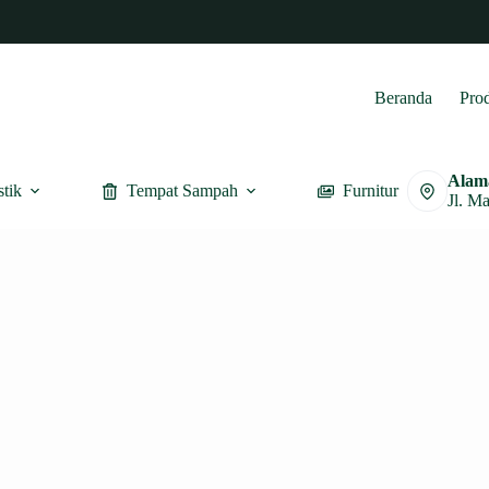
Beranda
Pro
Alam
stik
Tempat Sampah
Furnitur
Jl. M