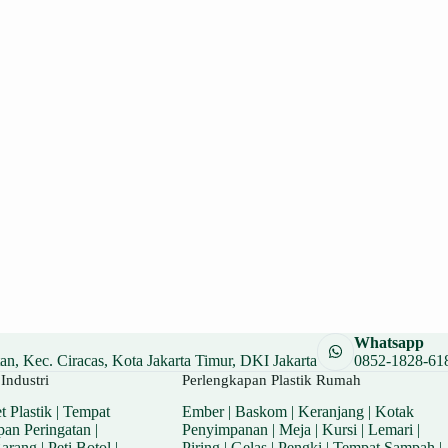
Whatsapp
n, Kec. Ciracas, Kota Jakarta Timur, DKI Jakarta
0852-1828-61
Industri
Perlengkapan Plastik Rumah
t Plastik
|
Tempat
Ember
|
Baskom
|
Keranjang
|
Kotak
pan Peringatan
|
Penyimpanan
|
Meja
|
Kursi
|
Lemari
|
Barang
|
Peti Botol
|
Piring
|
Gelas
|
Pengki
|
Tempat Sampah
|