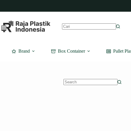
Skip
to
content
No
results
Brand
Box Container
Pallet Pla
No
results