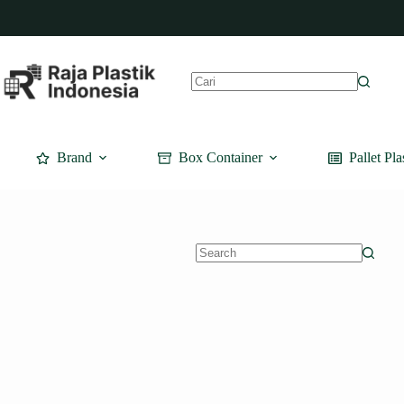
Skip
to
content
No
results
Brand
Box Container
Pallet Pla
No
results