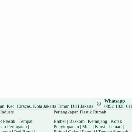
Whatsapp
n, Kec. Ciracas, Kota Jakarta Timur, DKI Jakarta
0852-1828-61
Industri
Perlengkapan Plastik Rumah
t Plastik
|
Tempat
Ember
|
Baskom
|
Keranjang
|
Kotak
pan Peringatan
|
Penyimpanan
|
Meja
|
Kursi
|
Lemari
|
Barang
|
Peti Botol
|
Piring
|
Gelas
|
Pengki
|
Tempat Sampah
|