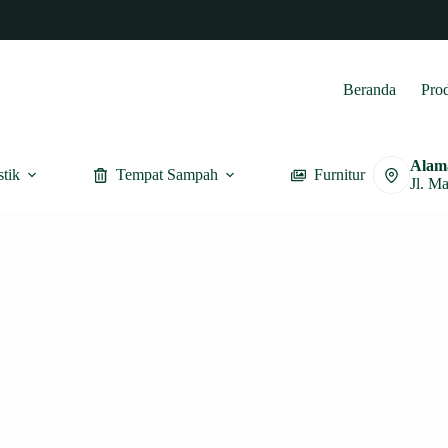
Beranda
Pro
Alam
stik
Tempat Sampah
Furnitur
Jl. M