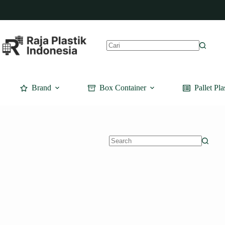
Skip
to
content
No
results
Brand
Box Container
Pallet Pla
No
results