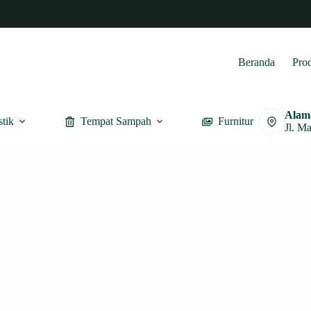
Beranda
Pro
Alam
stik
Tempat Sampah
Furnitur
Jl. M