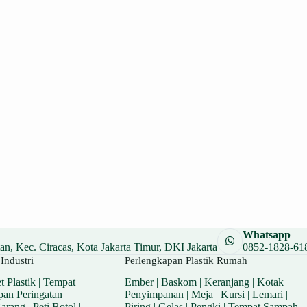
Whatsapp
n, Kec. Ciracas, Kota Jakarta Timur, DKI Jakarta
0852-1828-61
Industri
Perlengkapan Plastik Rumah
t Plastik
|
Tempat
Ember
|
Baskom
|
Keranjang
|
Kotak
pan Peringatan
|
Penyimpanan
|
Meja
|
Kursi
|
Lemari
|
Barang
|
Peti Botol
|
Piring
|
Gelas
|
Pengki
|
Tempat Sampah
|