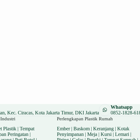
Whatsapp
n, Kec. Ciracas, Kota Jakarta Timur, DKI Jakarta
0852-1828-61
Industri
Perlengkapan Plastik Rumah
t Plastik
|
Tempat
Ember
|
Baskom
|
Keranjang
|
Kotak
pan Peringatan
|
Penyimpanan
|
Meja
|
Kursi
|
Lemari
|
Barang
|
Peti Botol
|
Piring
|
Gelas
|
Pengki
|
Tempat Sampah
|