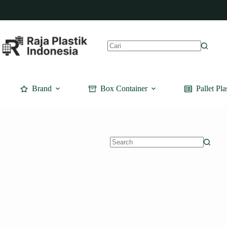
Skip
to
content
No
results
Brand
Box Container
Pallet Pla
No
results