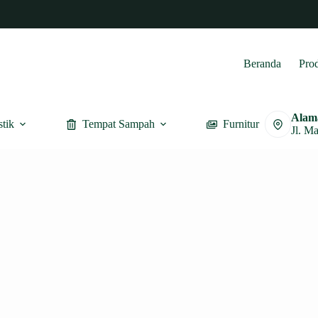
Beranda
Pro
Alam
stik
Tempat Sampah
Furnitur
Jl. M