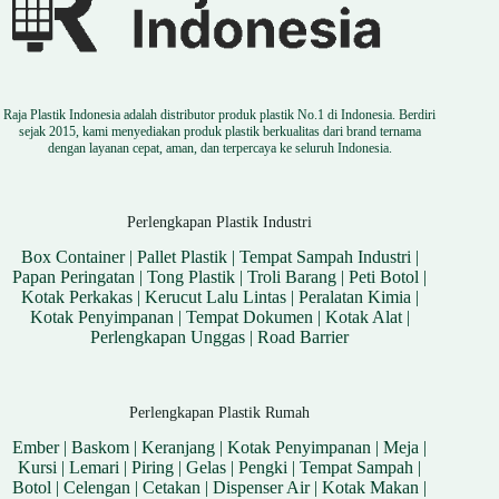
Raja Plastik Indonesia adalah distributor produk plastik No.1 di Indonesia. Berdiri
sejak 2015, kami menyediakan produk plastik berkualitas dari brand ternama
dengan layanan cepat, aman, dan terpercaya ke seluruh Indonesia.
Perlengkapan Plastik Industri
Box Container
|
Pallet Plastik
|
Tempat Sampah Industri
|
Papan Peringatan
|
Tong Plastik
|
Troli Barang
|
Peti Botol
|
Kotak Perkakas
|
Kerucut Lalu Lintas
|
Peralatan Kimia
|
Kotak Penyimpanan
|
Tempat Dokumen
|
Kotak Alat
|
Perlengkapan Unggas
|
Road Barrier
Perlengkapan Plastik Rumah
Ember
|
Baskom
|
Keranjang
|
Kotak Penyimpanan
|
Meja
|
Kursi
|
Lemari
|
Piring
|
Gelas
|
Pengki
|
Tempat Sampah
|
Botol
|
Celengan
|
Cetakan
|
Dispenser Air
|
Kotak Makan
|