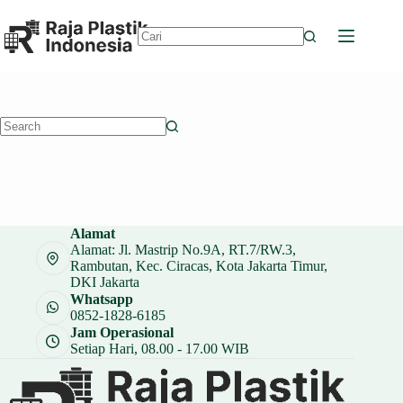
Skip
to
content
No
results
No
results
Alamat
Alamat: Jl. Mastrip No.9A, RT.7/RW.3,
Rambutan, Kec. Ciracas, Kota Jakarta Timur,
DKI Jakarta
Whatsapp
0852-1828-6185
Jam Operasional
Setiap Hari, 08.00 - 17.00 WIB