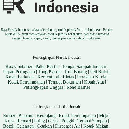
Raja Plastik Indonesia adalah distributor produk plastik No.1 di Indonesia. Berdiri
sejak 2015, kami menyediakan produk plastik berkualitas dari brand ternama
dengan layanan cepat, aman, dan terpercaya ke seluruh Indonesia.
Perlengkapan Plastik Industri
Box Container
|
Pallet Plastik
|
Tempat Sampah Industri
|
Papan Peringatan
|
Tong Plastik
|
Troli Barang
|
Peti Botol
|
Kotak Perkakas
|
Kerucut Lalu Lintas
|
Peralatan Kimia
|
Kotak Penyimpanan
|
Tempat Dokumen
|
Kotak Alat
|
Perlengkapan Unggas
|
Road Barrier
Perlengkapan Plastik Rumah
Ember
|
Baskom
|
Keranjang
|
Kotak Penyimpanan
|
Meja
|
Kursi
|
Lemari
|
Piring
|
Gelas
|
Pengki
|
Tempat Sampah
|
Botol
|
Celengan
|
Cetakan
|
Dispenser Air
|
Kotak Makan
|