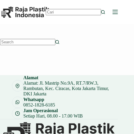
Skip
to
content
No
results
No
results
Alamat
Alamat: Jl. Mastrip No.9A, RT.7/RW.3,
Rambutan, Kec. Ciracas, Kota Jakarta Timur,
DKI Jakarta
Whatsapp
0852-1828-6185
Jam Operasional
Setiap Hari, 08.00 - 17.00 WIB