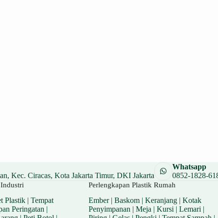
Whatsapp
n, Kec. Ciracas, Kota Jakarta Timur, DKI Jakarta
0852-1828-61
Industri
Perlengkapan Plastik Rumah
t Plastik
|
Tempat
Ember
|
Baskom
|
Keranjang
|
Kotak
pan Peringatan
|
Penyimpanan
|
Meja
|
Kursi
|
Lemari
|
Barang
|
Peti Botol
|
Piring
|
Gelas
|
Pengki
|
Tempat Sampah
|