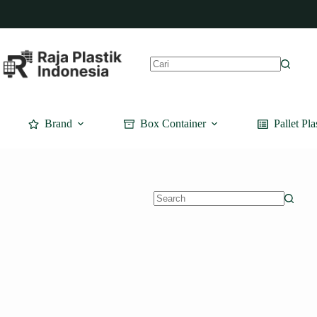
Skip
to
content
No
results
Brand
Box Container
Pallet Pla
No
results