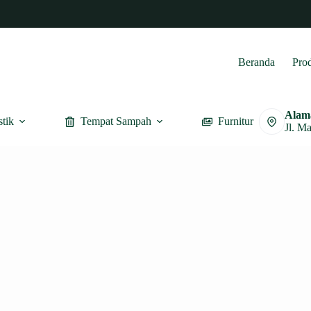
Beranda
Pro
Alam
stik
Tempat Sampah
Furnitur
Jl. M