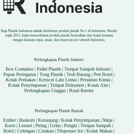
Raja Plastik Indonesia adalah distributor produk plastik No.1 di Indonesia. Berdiri
sejak 2015, kami menyediakan produk plastik berkualitas dari brand ternama
dengan layanan cepat, aman, dan terpercaya ke seluruh Indonesia.
Perlengkapan Plastik Industri
Box Container
|
Pallet Plastik
|
Tempat Sampah Industri
|
Papan Peringatan
|
Tong Plastik
|
Troli Barang
|
Peti Botol
|
Kotak Perkakas
|
Kerucut Lalu Lintas
|
Peralatan Kimia
|
Kotak Penyimpanan
|
Tempat Dokumen
|
Kotak Alat
|
Perlengkapan Unggas
|
Road Barrier
Perlengkapan Plastik Rumah
Ember
|
Baskom
|
Keranjang
|
Kotak Penyimpanan
|
Meja
|
Kursi
|
Lemari
|
Piring
|
Gelas
|
Pengki
|
Tempat Sampah
|
Botol
|
Celengan
|
Cetakan
|
Dispenser Air
|
Kotak Makan
|