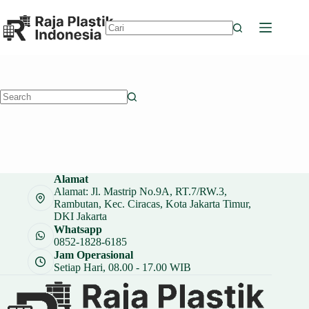
Skip
to
content
No
results
No
results
Alamat
Alamat: Jl. Mastrip No.9A, RT.7/RW.3,
Rambutan, Kec. Ciracas, Kota Jakarta Timur,
DKI Jakarta
Whatsapp
0852-1828-6185
Jam Operasional
Setiap Hari, 08.00 - 17.00 WIB