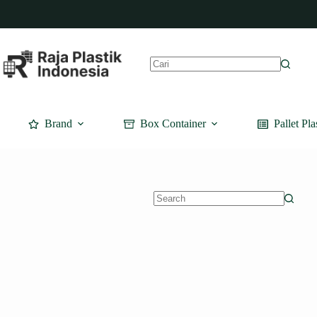
Skip
to
content
No
results
Brand
Box Container
Pallet Pla
No
results