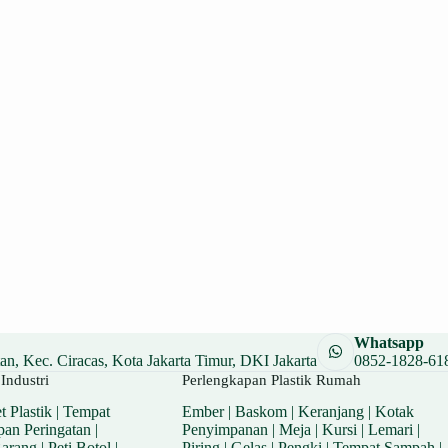
Whatsapp
n, Kec. Ciracas, Kota Jakarta Timur, DKI Jakarta
0852-1828-61
Industri
Perlengkapan Plastik Rumah
t Plastik
|
Tempat
Ember
|
Baskom
|
Keranjang
|
Kotak
pan Peringatan
|
Penyimpanan
|
Meja
|
Kursi
|
Lemari
|
Barang
|
Peti Botol
|
Piring
|
Gelas
|
Pengki
|
Tempat Sampah
|