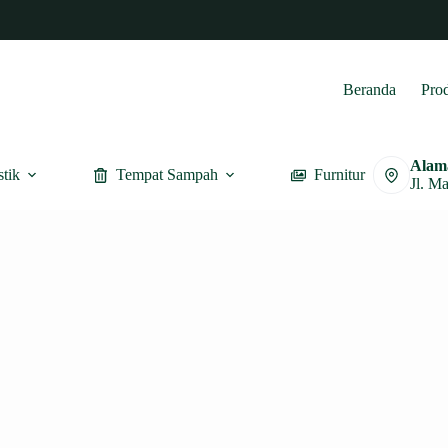
Beranda
Pro
Alam
stik
Tempat Sampah
Furnitur
Jl. M