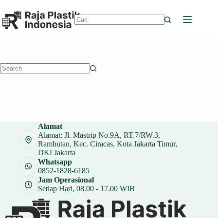
Skip
to
content
No
results
No
results
Alamat
Alamat: Jl. Mastrip No.9A, RT.7/RW.3,
Rambutan, Kec. Ciracas, Kota Jakarta Timur,
DKI Jakarta
Whatsapp
0852-1828-6185
Jam Operasional
Setiap Hari, 08.00 - 17.00 WIB