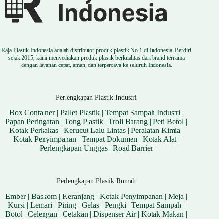
Raja Plastik Indonesia adalah distributor produk plastik No.1 di Indonesia. Berdiri
sejak 2015, kami menyediakan produk plastik berkualitas dari brand ternama
dengan layanan cepat, aman, dan terpercaya ke seluruh Indonesia.
Perlengkapan Plastik Industri
Box Container
|
Pallet Plastik
|
Tempat Sampah Industri
|
Papan Peringatan
|
Tong Plastik
|
Troli Barang
|
Peti Botol
|
Kotak Perkakas
|
Kerucut Lalu Lintas
|
Peralatan Kimia
|
Kotak Penyimpanan
|
Tempat Dokumen
|
Kotak Alat
|
Perlengkapan Unggas
|
Road Barrier
Perlengkapan Plastik Rumah
Ember
|
Baskom
|
Keranjang
|
Kotak Penyimpanan
|
Meja
|
Kursi
|
Lemari
|
Piring
|
Gelas
|
Pengki
|
Tempat Sampah
|
Botol
|
Celengan
|
Cetakan
|
Dispenser Air
|
Kotak Makan
|